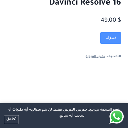
Davinci Resolve 16
49,00
$
كمية
Alternative:
شراء
تحرير
الفيديو
التصنيف:
تحرير الفيديو
بواسطة
برنامج
Davinci
Resolve
16
هذه المنصة تجريبية بغرض العرض فقط. لن تتم معالجة أية طلبات أو
سحب أية مبالغ.
تجاهل
© 2026 منصة هادي التعليمية |
تطوير واستضافة كريستا هوست